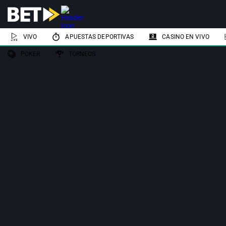
Búsqueda de Juego
VIVO
APUESTAS DEPORTIVAS
CASINO EN VIVO
POKER
TORNEOS